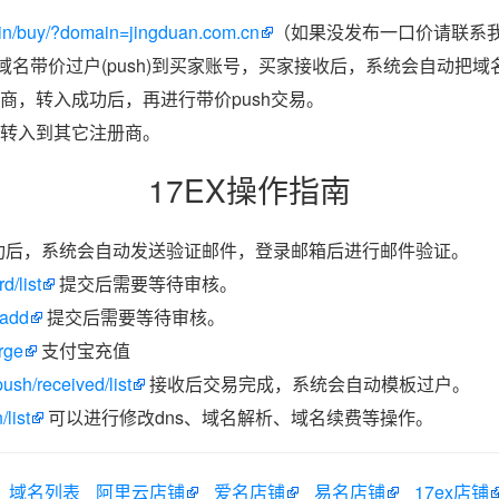
in/buy/?domain=jingduan.com.cn
（如果没发布一口价请联系我
把域名带价过户(push)到买家账号，买家接收后，系统会自动把
商，转入成功后，再进行带价push交易。
转入到其它注册商。
17EX操作指南
功后，系统会自动发送验证邮件，登录邮箱后进行邮件验证。
d/list
提交后需要等待审核。
/add
提交后需要等待审核。
rge
支付宝充值
ush/received/list
接收后交易完成，系统会自动模板过户。
list
可以进行修改dns、域名解析、域名续费等操作。
域名列表
阿里云店铺
爱名店铺
易名店铺
17ex店铺