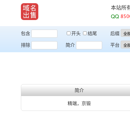
本站所
QQ
包含
开头
结尾
后缀
排除
简介
平台
简介
精端，京锻