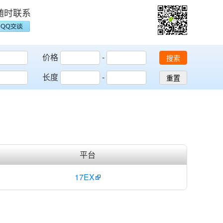
随时联系
价格
-
搜索
长度
-
重置
平台
17EX